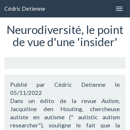
Aller
Cédric Detienne
au
Togg
contenu
navig
principal
Neurodiversité, le point
de vue d'une 'insider'
Publié par Cédric Detienne le
05/11/2022
Dans un édito de la revue
Autism
,
Jacquiline den Houting, chercheuse
autiste en autisme (" autistic autism
researcher"), souligne le fait que la