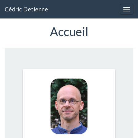
Aller
Cédric Detienne
au
Togg
contenu
navig
principal
Accueil