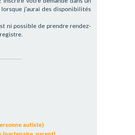
 inscrire votre demande dans un
lorsque j’aurai des disponibilités
’est ni possible de prendre rendez-
registre.
personne autiste)
 (partenaire, parent)