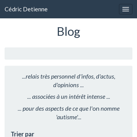
Aller
Cédric Detienne
au
Togg
contenu
navig
principal
Blog
...relais très personnel d'infos, d'actus,
d'opinions ...
... associées à un intérêt intense ...
... pour des aspects de ce que l'
on
nomme
'autisme'...
Trier par